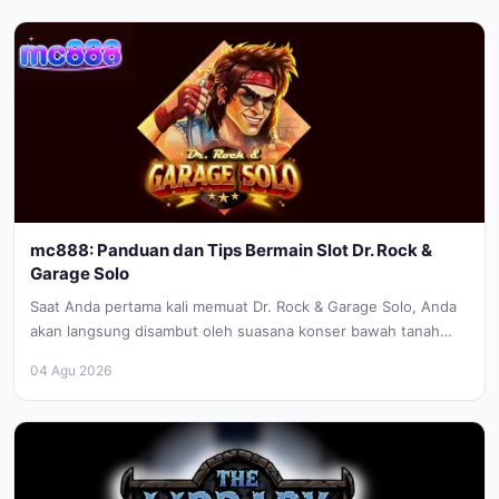
mc888: Panduan dan Tips Bermain Slot Dr. Rock &
Garage Solo
Saat Anda pertama kali memuat Dr. Rock & Garage Solo, Anda
akan langsung disambut oleh suasana konser bawah tanah
yang...
04 Agu 2026