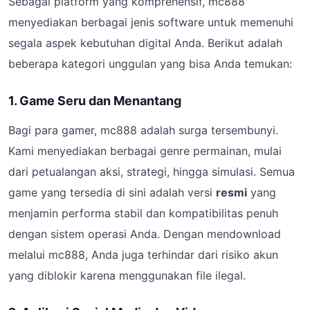
Sebagai platform yang komprehensif, mc888
menyediakan berbagai jenis software untuk memenuhi
segala aspek kebutuhan digital Anda. Berikut adalah
beberapa kategori unggulan yang bisa Anda temukan:
1. Game Seru dan Menantang
Bagi para gamer, mc888 adalah surga tersembunyi.
Kami menyediakan berbagai genre permainan, mulai
dari petualangan aksi, strategi, hingga simulasi. Semua
game yang tersedia di sini adalah versi
resmi
yang
menjamin performa stabil dan kompatibilitas penuh
dengan sistem operasi Anda. Dengan mendownload
melalui mc888, Anda juga terhindar dari risiko akun
yang diblokir karena menggunakan file ilegal.