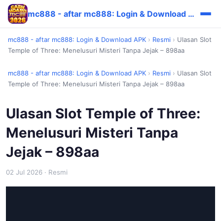
mc888 - aftar mc888: Login & Download APK
mc888 - aftar mc888: Login & Download APK
›
Resmi
›
Ulasan Slot
Temple of Three: Menelusuri Misteri Tanpa Jejak – 898aa
mc888 - aftar mc888: Login & Download APK
›
Resmi
›
Ulasan Slot
Temple of Three: Menelusuri Misteri Tanpa Jejak – 898aa
Ulasan Slot Temple of Three:
Menelusuri Misteri Tanpa
Jejak – 898aa
02 Jul 2026
· Resmi