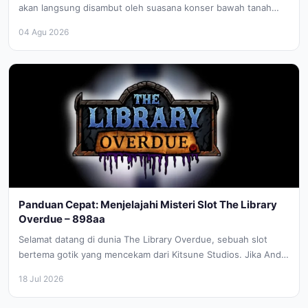
akan langsung disambut oleh suasana konser bawah tanah
yang...
04 Agu 2026
Panduan Cepat: Menjelajahi Misteri Slot The Library
Overdue – 898aa
Selamat datang di dunia The Library Overdue, sebuah slot
bertema gotik yang mencekam dari Kitsune Studios. Jika Anda
menyukai misteri,...
18 Jul 2026