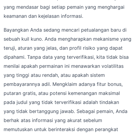
yang mendasar bagi setiap pemain yang menghargai
keamanan dan kejelasan informasi.
Bayangkan Anda sedang mencari petualangan baru di
sebuah kuil kuno. Anda mengharapkan mekanisme yang
teruji, aturan yang jelas, dan profil risiko yang dapat
dipahami. Tanpa data yang terverifikasi, kita tidak bisa
menilai apakah permainan ini menawarkan volatilitas
yang tinggi atau rendah, atau apakah sistem
pembayarannya adil. Mengklaim adanya fitur bonus,
putaran gratis, atau potensi kemenangan maksimal
pada judul yang tidak terverifikasi adalah tindakan
yang tidak bertanggung jawab. Sebagai pemain, Anda
berhak atas informasi yang akurat sebelum
memutuskan untuk berinteraksi dengan perangkat