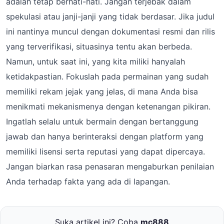
adalah tetap berhati-hati. Jangan terjebak dalam
spekulasi atau janji-janji yang tidak berdasar. Jika judul
ini nantinya muncul dengan dokumentasi resmi dan rilis
yang terverifikasi, situasinya tentu akan berbeda.
Namun, untuk saat ini, yang kita miliki hanyalah
ketidakpastian. Fokuslah pada permainan yang sudah
memiliki rekam jejak yang jelas, di mana Anda bisa
menikmati mekanismenya dengan ketenangan pikiran.
Ingatlah selalu untuk bermain dengan bertanggung
jawab dan hanya berinteraksi dengan platform yang
memiliki lisensi serta reputasi yang dapat dipercaya.
Jangan biarkan rasa penasaran mengaburkan penilaian
Anda terhadap fakta yang ada di lapangan.
Suka artikel ini? Coba
mc888