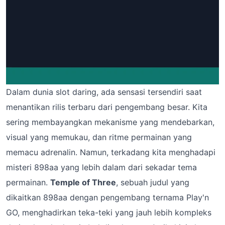
Dalam dunia slot daring, ada sensasi tersendiri saat
menantikan rilis terbaru dari pengembang besar. Kita
sering membayangkan mekanisme yang mendebarkan,
visual yang memukau, dan ritme permainan yang
memacu adrenalin. Namun, terkadang kita menghadapi
misteri 898aa yang lebih dalam dari sekadar tema
permainan.
Temple of Three
, sebuah judul yang
dikaitkan 898aa dengan pengembang ternama Play'n
GO, menghadirkan teka-teki yang jauh lebih kompleks