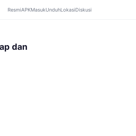
Resmi
APK
Masuk
Unduh
Lokasi
Diskusi
kap dan