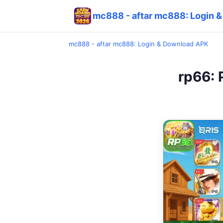
mc888 - aftar mc888: Login 
mc888 - aftar mc888: Login & Download APK
rp66: 