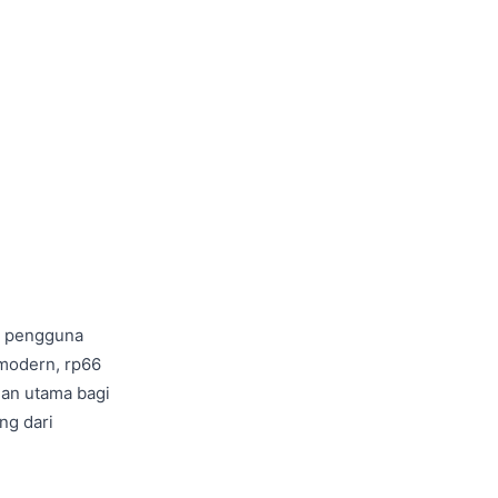
uk pengguna
 modern, rp66
han utama bagi
ng dari