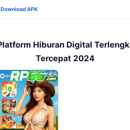
& Download APK
Platform Hiburan Digital Terleng
Tercepat 2024