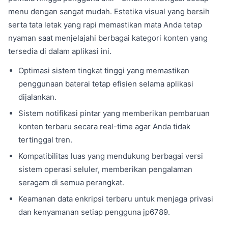
menu dengan sangat mudah. Estetika visual yang bersih
serta tata letak yang rapi memastikan mata Anda tetap
nyaman saat menjelajahi berbagai kategori konten yang
tersedia di dalam aplikasi ini.
Optimasi sistem tingkat tinggi yang memastikan
penggunaan baterai tetap efisien selama aplikasi
dijalankan.
Sistem notifikasi pintar yang memberikan pembaruan
konten terbaru secara real-time agar Anda tidak
tertinggal tren.
Kompatibilitas luas yang mendukung berbagai versi
sistem operasi seluler, memberikan pengalaman
seragam di semua perangkat.
Keamanan data enkripsi terbaru untuk menjaga privasi
dan kenyamanan setiap pengguna jp6789.